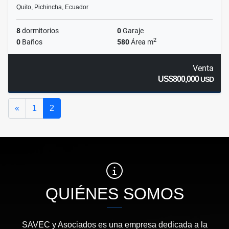
Quito, Pichincha, Ecuador
8
dormitorios
0
Garaje
2
0
Baños
580
Área m
Venta
US$800,000
USD
Anterior
«
1
2
QUIÉNES SOMOS
SAVEC y Asociados es una empresa dedicada a la