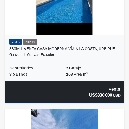
CASA
VENTA
330MIL VENTA CASA MODERNA VÍA A LA COSTA, URB PUE…
Guayaquil, Guayas, Ecuador
3
dormitorios
2
Garaje
2
3.5
Baños
263
Área m
Venta
US$330,000
USD