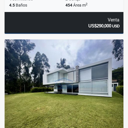
2
4.5
Baños
454
Área m
Venta
US$290,000
USD