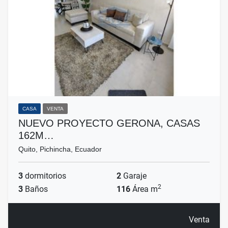
CASA
VENTA
NUEVO PROYECTO GERONA, CASAS
162M…
Quito, Pichincha, Ecuador
3
dormitorios
2
Garaje
2
3
Baños
116
Área m
Venta