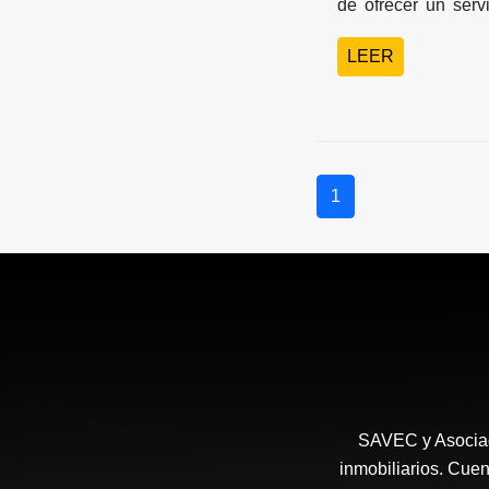
de ofrecer un serv
necesidades. A con
LEER
proyectos entregad
1
SAVEC y Asociad
inmobiliarios. Cuen