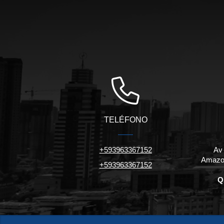
TELÉFONO
+593963367152
Av
Amazon
+593963367152
Q