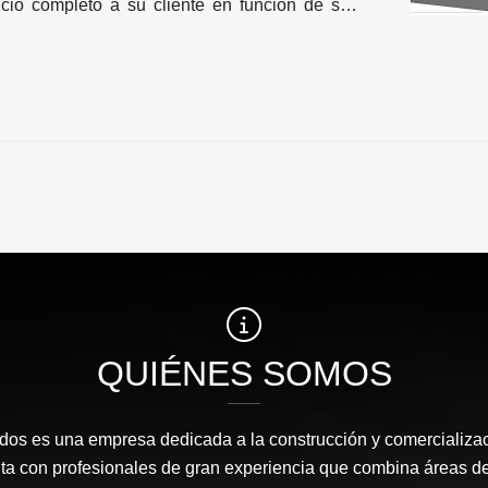
icio completo a su cliente en función de sus
tinuación presentamos nuestro portafolio de
os.
QUIÉNES SOMOS
os es una empresa dedicada a la construcción y comercializac
ta con profesionales de gran experiencia que combina áreas de