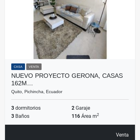
CASA
VENTA
NUEVO PROYECTO GERONA, CASAS
162M…
Quito, Pichincha, Ecuador
3
dormitorios
2
Garaje
2
3
Baños
116
Área m
Venta