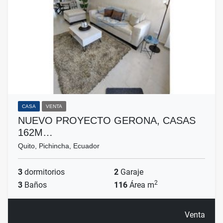
CASA
VENTA
NUEVO PROYECTO GERONA, CASAS
162M…
Quito, Pichincha, Ecuador
3
dormitorios
2
Garaje
2
3
Baños
116
Área m
Venta