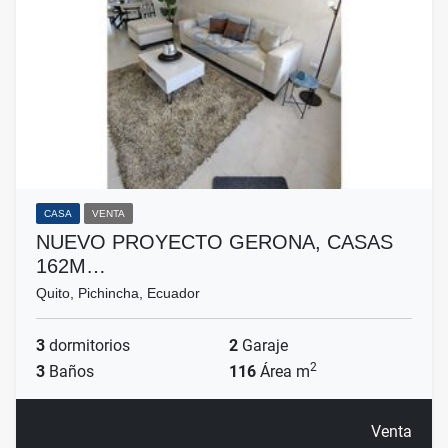
CASA
VENTA
NUEVO PROYECTO GERONA, CASAS
162M…
Quito, Pichincha, Ecuador
3
dormitorios
2
Garaje
2
3
Baños
116
Área m
Venta