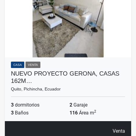
CASA
VENTA
NUEVO PROYECTO GERONA, CASAS
162M…
Quito, Pichincha, Ecuador
3
dormitorios
2
Garaje
2
3
Baños
116
Área m
Venta