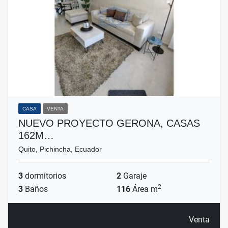
CASA
VENTA
NUEVO PROYECTO GERONA, CASAS
162M…
Quito, Pichincha, Ecuador
3
dormitorios
2
Garaje
2
3
Baños
116
Área m
Venta