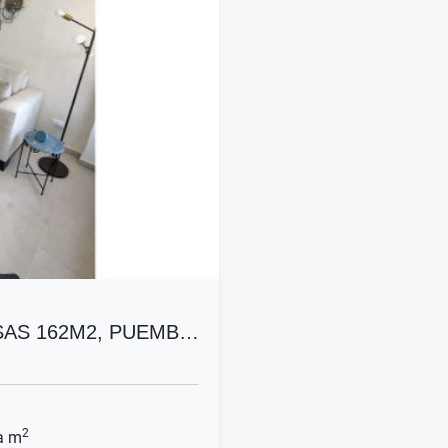
AS 162M2, PUEMB…
2
a m