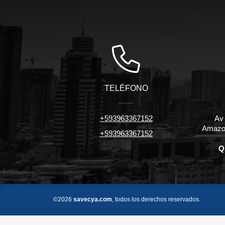
TELÉFONO
+593963367152
Av
Amazon
+593963367152
Q
©2026
savecya.com
, todos los derechos reservados.