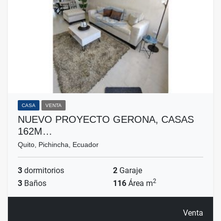
CASA
VENTA
NUEVO PROYECTO GERONA, CASAS
162M…
Quito, Pichincha, Ecuador
3
dormitorios
2
Garaje
2
3
Baños
116
Área m
Venta