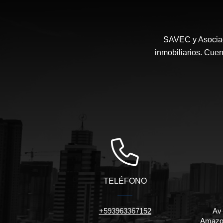
SAVEC y Asociad
inmobiliarios. Cuen
TELÉFONO
+593963367152
Av
Amazon