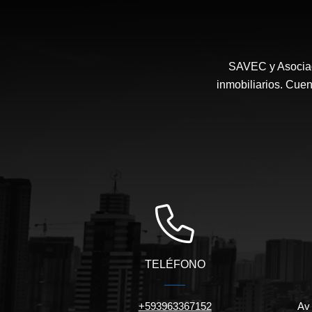
SAVEC y Asociad
inmobiliarios. Cuen
TELÉFONO
+593963367152
Av