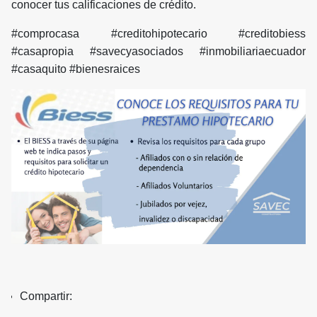
conocer tus calificaciones de crédito.
#comprocasa #creditohipotecario #creditobiess
#casapropia #savecyasociados #inmobiliariaecuador
#casaquito #bienesraices
Compartir: