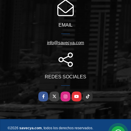
EMAIL
info@savecya.com
REDES SOCIALES
Facebook
X
Instagram
YouTube
TikTok
©2026
savecya.com
, todos los derechos reservados.