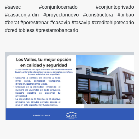
#savec #conjuntocerrado #conjuntoprivado
#casaconjardin #proyectonuevo #constructora #bilbao
#berat #porestrenar #casavip #tasavip #creditohipotecario
#creditobiess #prestamobancario