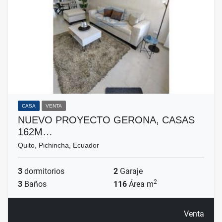
CASA
VENTA
NUEVO PROYECTO GERONA, CASAS
162M…
Quito, Pichincha, Ecuador
3
dormitorios
2
Garaje
2
3
Baños
116
Área m
Venta