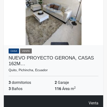
CASA
VENTA
NUEVO PROYECTO GERONA, CASAS
162M…
Quito, Pichincha, Ecuador
3
dormitorios
2
Garaje
2
3
Baños
116
Área m
Venta