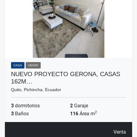
CASA
VENTA
NUEVO PROYECTO GERONA, CASAS
162M…
Quito, Pichincha, Ecuador
3
dormitorios
2
Garaje
2
3
Baños
116
Área m
Venta