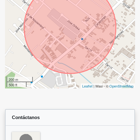
200 m
500 ft
Leaflet
| Wasi - ©
OpenStreetMap
Contáctanos