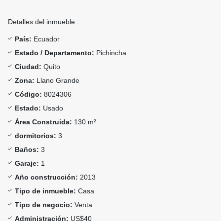
Detalles del inmueble :
País:
Ecuador
Estado / Departamento:
Pichincha
Ciudad:
Quito
Zona:
Llano Grande
Código:
8024306
Estado:
Usado
Área Construida:
130 m²
dormitorios:
3
Baños:
3
Garaje:
1
Año construcción:
2013
Tipo de inmueble:
Casa
Tipo de negocio:
Venta
Administración:
US$40