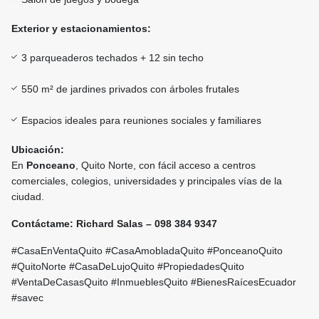
Exterior y estacionamientos:
3 parqueaderos techados + 12 sin techo
550 m² de jardines privados con árboles frutales
Espacios ideales para reuniones sociales y familiares
Ubicación:
En
Ponceano
, Quito Norte, con fácil acceso a centros
comerciales, colegios, universidades y principales vías de la
ciudad.
Contáctame: Richard Salas – 098 384 9347
#CasaEnVentaQuito #CasaAmobladaQuito #PonceanoQuito
#QuitoNorte #CasaDeLujoQuito #PropiedadesQuito
#VentaDeCasasQuito #InmueblesQuito #BienesRaícesEcuador
#savec