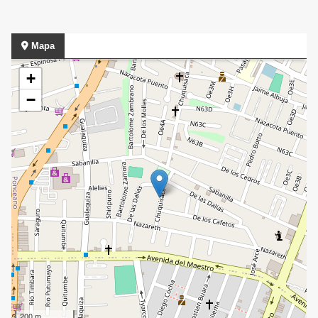
Mapa
+
−
200 m