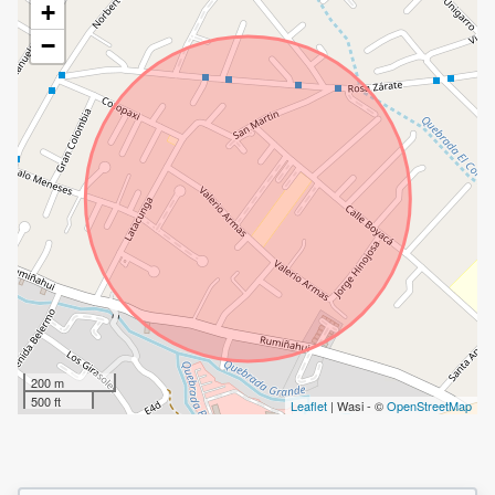
+
−
200 m
500 ft
Leaflet
| Wasi - ©
OpenStreetMap