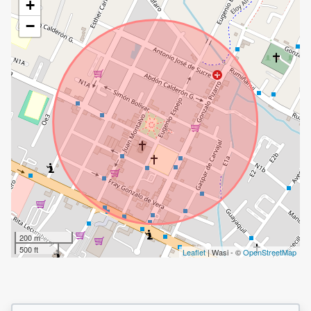
+
−
200 m
500 ft
Leaflet
| Wasi - ©
OpenStreetMap