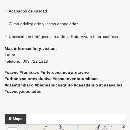
Acabados de calidad
Clima privilegiado y vistas despejadas
Ubicación estratégica cerca de la Ruta Viva e Interoceánica
Más información y visitas:
Laura
Teléfono: 099 722 1219
#savec #tumbaco #interoceanica #rutaviva
#urbanizacionexclusiva #casaenventatumbaco
#casatumbaco #bienesraicesquito #casadelujo #casavalles
#savecyasociados
Mapa