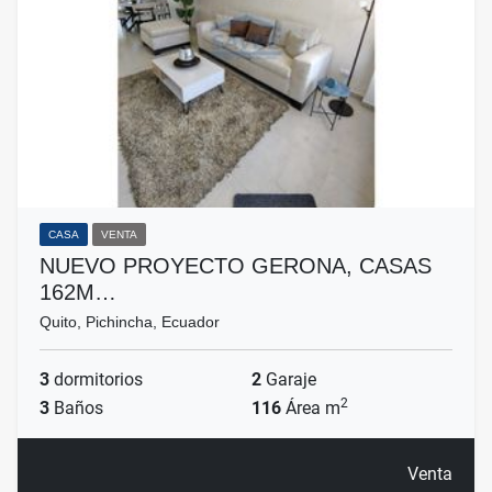
CASA
VENTA
NUEVO PROYECTO GERONA, CASAS
162M…
Quito, Pichincha, Ecuador
3
dormitorios
2
Garaje
2
3
Baños
116
Área m
Venta