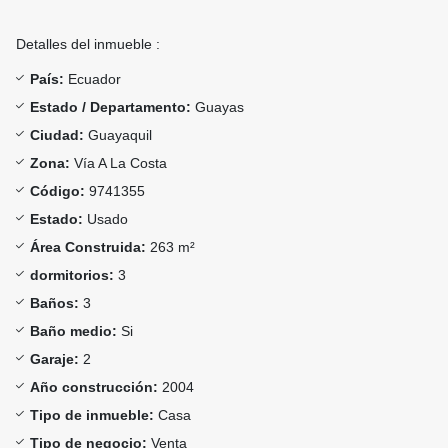
Detalles del inmueble :
País:
Ecuador
Estado / Departamento:
Guayas
Ciudad:
Guayaquil
Zona:
Vía A La Costa
Código:
9741355
Estado:
Usado
Área Construida:
263 m²
dormitorios:
3
Baños:
3
Baño medio:
Si
Garaje:
2
Año construcción:
2004
Tipo de inmueble:
Casa
Tipo de negocio:
Venta