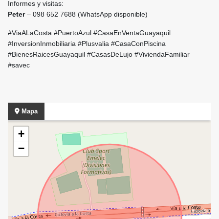
Informes y visitas:
Peter
– 098 652 7688 (WhatsApp disponible)
#ViaALaCosta #PuertoAzul #CasaEnVentaGuayaquil
#InversionInmobiliaria #Plusvalia #CasaConPiscina
#BienesRaicesGuayaquil #CasasDeLujo #ViviendaFamiliar
#savec
Mapa
+
−