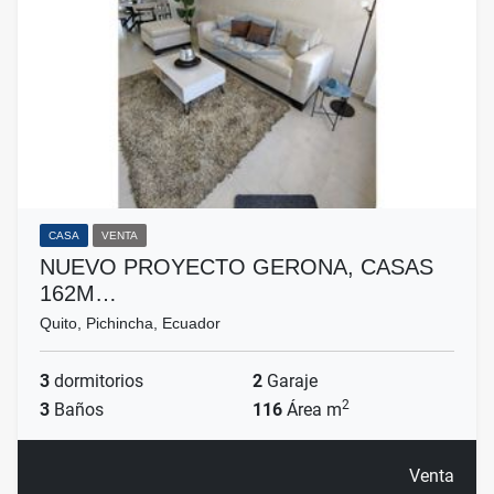
CASA
VENTA
NUEVO PROYECTO GERONA, CASAS
162M…
Quito, Pichincha, Ecuador
3
dormitorios
2
Garaje
2
3
Baños
116
Área m
Venta