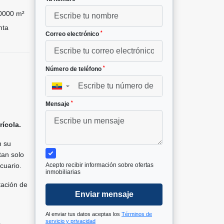
0000 m²
nta
*
Correo electrónico
*
Número de teléfono
▼
*
Mensaje
ícola.
n su
tan solo
ecuario.
Acepto recibir información sobre ofertas
inmobiliarias
tación de
Enviar mensaje
Al enviar tus datos aceptas los
Términos de
servicio y privacidad