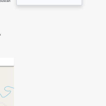
 buscan
a