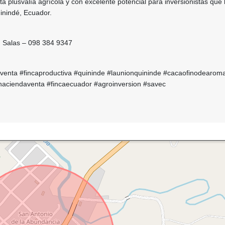
lta plusvalía agrícola y con excelente potencial para inversionistas que
inindé, Ecuador.
d Salas – 098 384 9347
nventa #fincaproductiva #quininde #launionquininde #cacaofinodearom
#haciendaventa #fincaecuador #agroinversion #savec