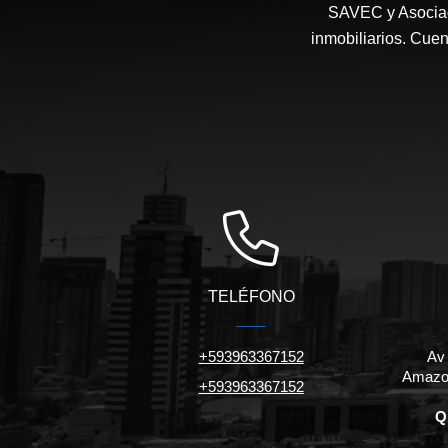
SAVEC y Asociad
inmobiliarios. Cuen
TELÉFONO
+593963367152
Av
Amazon
+593963367152
Q