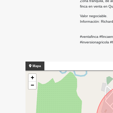
Zona tranquila, de a
finca en venta en Qu
Valor negociable.
Información: Richar
#ventafinca #fincae
#inversionagricola 
Mapa
+
−