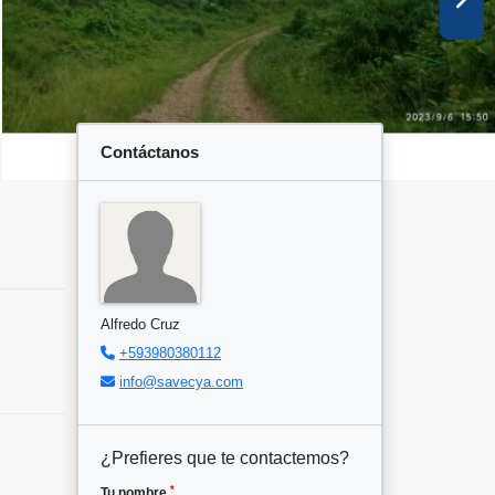
Contáctanos
Alfredo Cruz
+593980380112
info@savecya.com
¿Prefieres que te contactemos?
*
Tu nombre