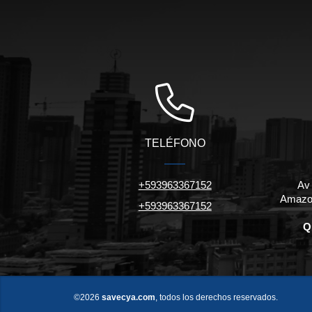
TELÉFONO
+593963367152
Av
Amazon
+593963367152
Q
©2026
savecya.com
, todos los derechos reservados.