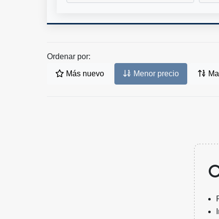
Ordenar por:
Más nuevo
Menor precio
May