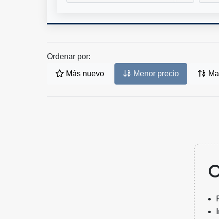
Ordenar por:
Más nuevo
Menor precio
May