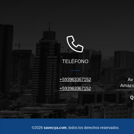
TELÉFONO
+593963367152
Av
Amazon
+593963367152
Q
©2026
savecya.com
, todos los derechos reservados.