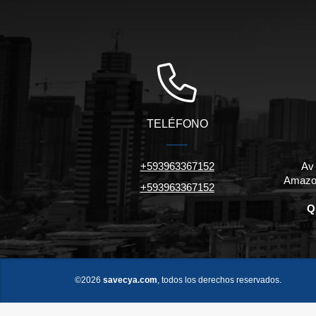
TELÉFONO
+593963367152
Av
Amazon
+593963367152
Q
©2026
savecya.com
, todos los derechos reservados.