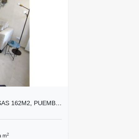
AS 162M2, PUEMB…
2
a m