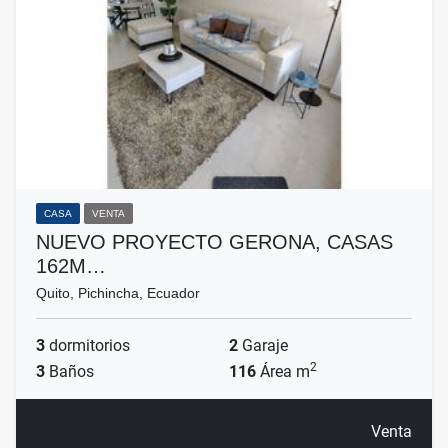
CASA
VENTA
NUEVO PROYECTO GERONA, CASAS
162M…
Quito, Pichincha, Ecuador
3
dormitorios
2
Garaje
2
3
Baños
116
Área m
Venta