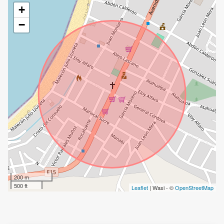
+
−
200 m
500 ft
Leaflet
| Wasi - ©
OpenStreetMap