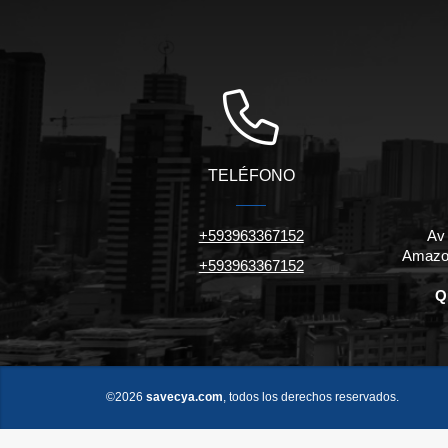
TELÉFONO
+593963367152
Av
Amazon
+593963367152
Q
©2026
savecya.com
, todos los derechos reservados.