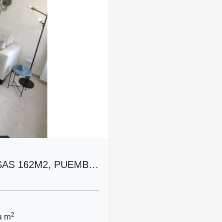
AS 162M2, PUEMB…
2
a m