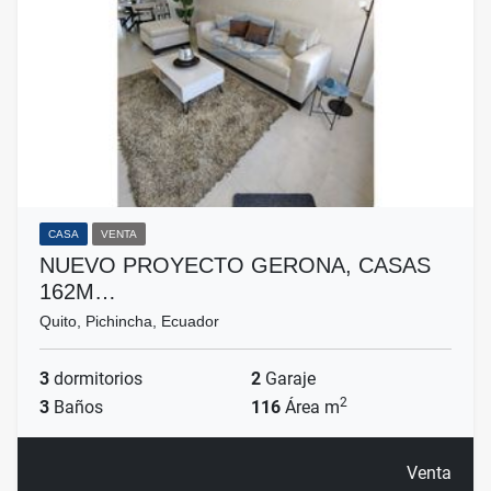
CASA
VENTA
NUEVO PROYECTO GERONA, CASAS
162M…
Quito, Pichincha, Ecuador
3
dormitorios
2
Garaje
2
3
Baños
116
Área m
Venta