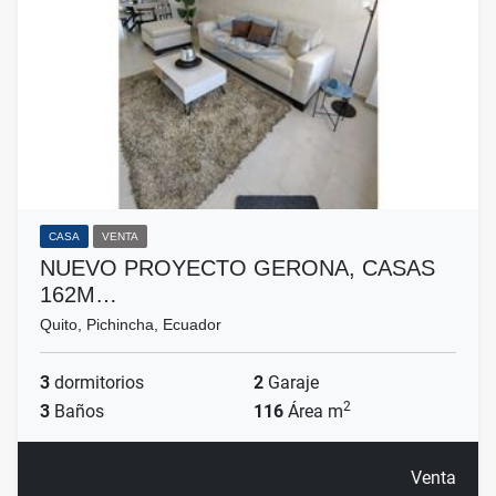
CASA
VENTA
NUEVO PROYECTO GERONA, CASAS
162M…
Quito, Pichincha, Ecuador
3
dormitorios
2
Garaje
2
3
Baños
116
Área m
Venta