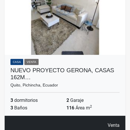
CASA
VENTA
NUEVO PROYECTO GERONA, CASAS
162M…
Quito, Pichincha, Ecuador
3
dormitorios
2
Garaje
2
3
Baños
116
Área m
Venta