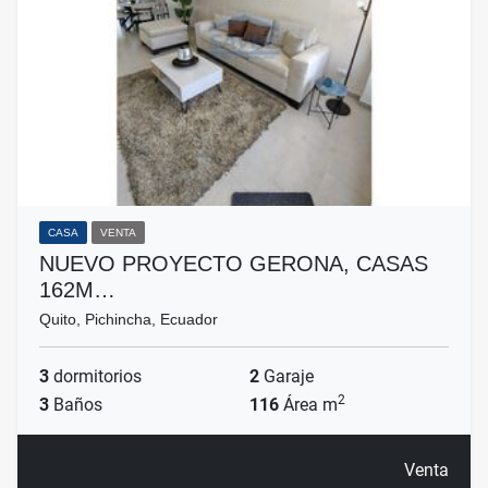
CASA
VENTA
NUEVO PROYECTO GERONA, CASAS
162M…
Quito, Pichincha, Ecuador
3
dormitorios
2
Garaje
2
3
Baños
116
Área m
Venta