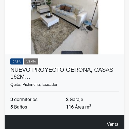
CASA
VENTA
NUEVO PROYECTO GERONA, CASAS
162M…
Quito, Pichincha, Ecuador
3
dormitorios
2
Garaje
2
3
Baños
116
Área m
Venta