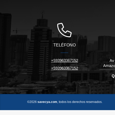
TELÉFONO
+593963367152
Av
Amazon
+593963367152
Q
©2026
savecya.com
, todos los derechos reservados.