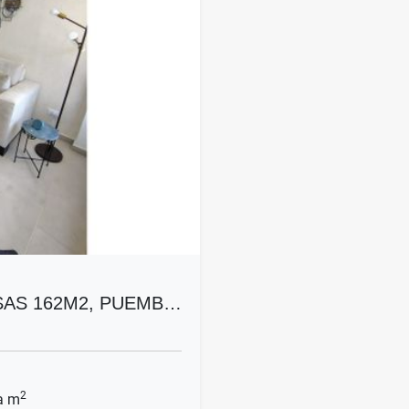
AS 162M2, PUEMB…
2
a m